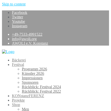
Skip to content
Facebook
Twitter
Youtube
Instagram
+49-7533-4991522
info@awoli.org
AWOLI e.V. Konstanz
Bäckerei
Festival
Programm 2026
Künstler 2026
Impressionen
Sponsoren
Rückblick: Festival 2024
Rückblick: Festival 2022
KONstanzFERENZ
Projekte
Shop
Men