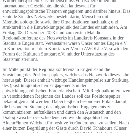
Württemberg ist ein Zusammenschluss von Expert*innen mit
internationaler Geschichte, die sich landesweit für
entwicklungspolitische Themen engagieren und darüber hinaus. Das
zentrale Ziel des Netzwerks besteht darin, Menschen mit
Migrationsbiografie sowie ihre Organisationen nachhaltig und
strukturell in die Entwicklungspolitik des Landes einzubinden. Am
Freitag, 08. Dezember 2023 fand zum ersten Mal die
Regionalkonferenz des Netzwerks im Landkreis Konstanz in der
Stadthalle Engen statt. Veranstalter waren Unser buntes Engen e.V.
in Kooperation mit dem Konstanzer Verein AWOLI e.V. sowie dem
Forum der Kulturen Stuttgart e.V. mit der Unterstützung des
Staatsministeriums.
Im Mittelpunkt der Regionalkonferenz in Engen stand die
Vorstellung des Positionspapiers, welches das Netzwerk dieses Jahr
herausgab. Dieses enthält wichtige Handlungsimpulse zur Stärkung
des (post-)migrantischen Engagements in der
entwicklungspolitischen Förderlandschaft. Mit Regionalkonferenzen
in verschiedenen Regionen des Landes soll das Positionspapier
bekannt gemacht werden. Dabei liegt ein besonderer Fokus darauf,
die besondere Stellung des migrantischen Engagements zu
kommunizieren, aufzuklären und durch den Austausch und den
Dialog zwischen verschiedenen entwicklungspolitischen
Akteur*innen Weichen für positive Veränderungen zu stellen. Nach
einer kurzen Begrüßung der Gäste durch David Tchakoura (Unser