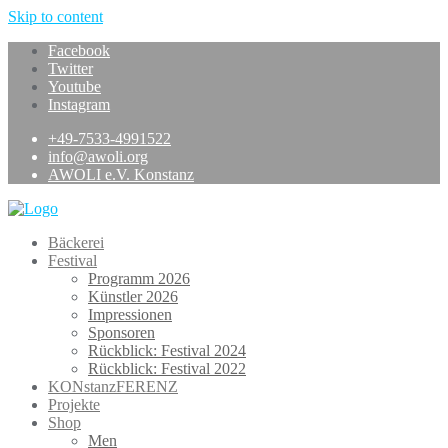
Skip to content
Facebook
Twitter
Youtube
Instagram
+49-7533-4991522
info@awoli.org
AWOLI e.V. Konstanz
Bäckerei
Festival
Programm 2026
Künstler 2026
Impressionen
Sponsoren
Rückblick: Festival 2024
Rückblick: Festival 2022
KONstanzFERENZ
Projekte
Shop
Men