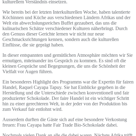
kulturellem Verständnis einsetzen.
Wie bereits bei der letzten Interkulturellen Woche, haben talentierte
Köchinnen und Küche aus verschiedenen Ländern Afrikas und der
Welt ein abwechslungsreiches Buffet gezaubert, das uns die
kulinarischen Schätze verschiedener Kulturen näherbringt. Durch
den Genuss dieser Gerichte lernen wir nicht nur neue
Geschmacksrichtungen kennen, sondern auch die kulturellen
Einflüsse, die sie geprägt haben.
In dieser entspannten und gemütlichen Atmosphäre möchten wir Sie
ermutigen, miteinander ins Gespräch zu kommen. Es sind oft die
kleinen Gespräche und Begegnungen, die uns die Schönheit der
Vielfalt vor Augen führen.
Ein besonderes Highlight des Programms war die Expertin für fairen
Handel, Raquel Cayapa Tapuy. Sie hat Einblicke gegeben in die
Herstellung und die Unterschiede zwischen konventionell und fair
produzierter Schokolade. Der faire Handel ist ein wichtiger Schritt
hin zu einer gerechteren Welt, in der jeder von der Produktion bis
zum Verkauf fair entlohnt wird.
Ausserdem durften die Gäste sich auf eine besondere Verkostung
freuen: Frau Cayapa hatte Fair Trade Bio-Schokolade dabei.
Nochmals vielen Dank an alle die dabei waren. Nächste Afrika trifft