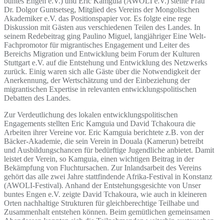
buntes Engen e.V.) und Eric Kamguia (AWOLI e.V.) stellte Frau
Dr. Dolgor Guntsetseg, Mitglied des Vereins der Mongolischen
Akademiker e.V. das Positionspapier vor. Es folgte eine rege
Diskussion mit Gästen aus verschiedenen Teilen des Landes. In
seinem Redebeitrag ging Paulino Miguel, langjähriger Eine Welt-
Fachpromotor für migrantisches Engagement und Leiter des
Bereichs Migration und Entwicklung beim Forum der Kulturen
Stuttgart e.V. auf die Entstehung und Entwicklung des Netzwerks
zurück. Einig waren sich alle Gäste über die Notwendigkeit der
Anerkennung, der Wertschätzung und der Einbeziehung der
migrantischen Expertise in relevanten entwicklungspolitischen
Debatten des Landes.
Zur Verdeutlichung des lokalen entwicklungspolitischen
Engagements stellten Eric Kamguia und David Tchakoura die
Arbeiten ihrer Vereine vor. Eric Kamguia berichtete z.B. von der
Bäcker-Akademie, die sein Verein in Douala (Kamerun) betreibt
und Ausbildungschancen für bedürftige Jugendliche anbietet. Damit
leistet der Verein, so Kamguia, einen wichtigen Beitrag in der
Bekämpfung von Fluchtursachen. Zur Inlandsarbeit des Vereins
gehört das alle zwei Jahre stattfindende Afrika-Festival in Konstanz
(AWOLI-Festival). Anhand der Entstehungsgesichte von Unser
buntes Engen e.V. zeigte David Tchakoura, wie auch in kleineren
Orten nachhaltige Strukturen für gleichberechtige Teilhabe und
Zusammenhalt entstehen können. Beim gemütlichen gemeinsamen