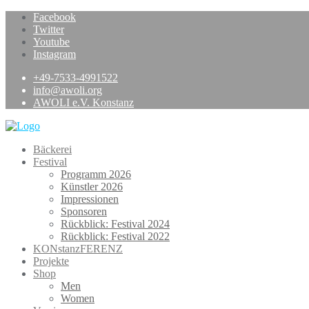
Skip
Facebook
to
Twitter
content
Youtube
Instagram
+49-7533-4991522
info@awoli.org
AWOLI e.V. Konstanz
Bäckerei
Festival
Programm 2026
Künstler 2026
Impressionen
Sponsoren
Rückblick: Festival 2024
Rückblick: Festival 2022
KONstanzFERENZ
Projekte
Shop
Men
Women