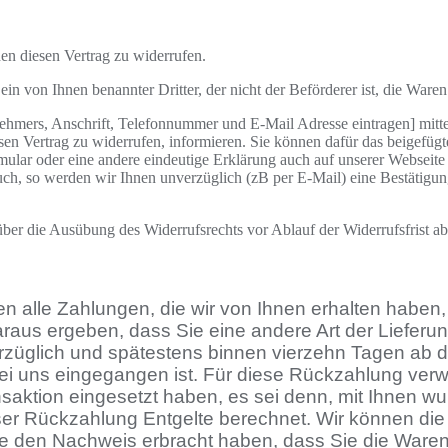
n diesen Vertrag zu widerrufen.
ein von Ihnen benannter Dritter, der nicht der Beförderer ist, die War
mers, Anschrift, Telefonnummer und E-Mail Adresse eintragen] mittels
iesen Vertrag zu widerrufen, informieren. Sie können dafür das beigef
mular oder eine andere eindeutige Erklärung auch auf unserer Webseite 
uch, so werden wir Ihnen unverzüglich (zB per E-Mail) eine Bestätigu
 über die Ausübung des Widerrufsrechts vor Ablauf der Widerrufsfrist a
n alle Zahlungen, die wir von Ihnen erhalten haben, 
araus ergeben, dass Sie eine andere Art der Lieferu
erzüglich und spätestens binnen vierzehn Tagen ab
s bei uns eingegangen ist. Für diese Rückzahlung ve
nsaktion eingesetzt haben, es sei denn, mit Ihnen 
ser Rückzahlung Entgelte berechnet. Wir können die
ie den Nachweis erbracht haben, dass Sie die Ware