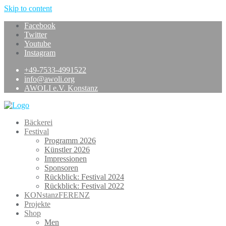
Skip to content
Facebook
Twitter
Youtube
Instagram
+49-7533-4991522
info@awoli.org
AWOLI e.V. Konstanz
Bäckerei
Festival
Programm 2026
Künstler 2026
Impressionen
Sponsoren
Rückblick: Festival 2024
Rückblick: Festival 2022
KONstanzFERENZ
Projekte
Shop
Men