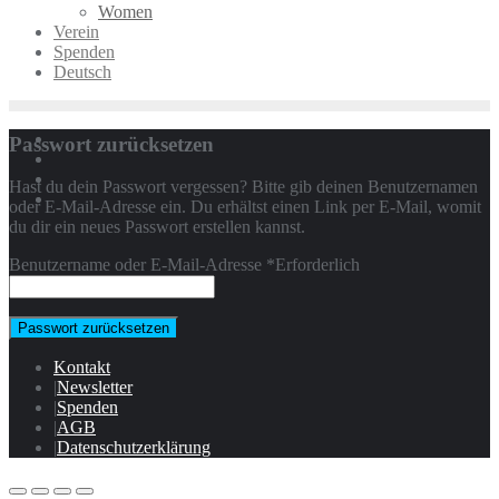
Women
Verein
Spenden
Deutsch
Passwort zurücksetzen
Hast du dein Passwort vergessen? Bitte gib deinen Benutzernamen
oder E-Mail-Adresse ein. Du erhältst einen Link per E-Mail, womit
du dir ein neues Passwort erstellen kannst.
Benutzername oder E-Mail-Adresse
*
Erforderlich
Passwort zurücksetzen
Kontakt
Newsletter
Spenden
AGB
Datenschutzerklärung