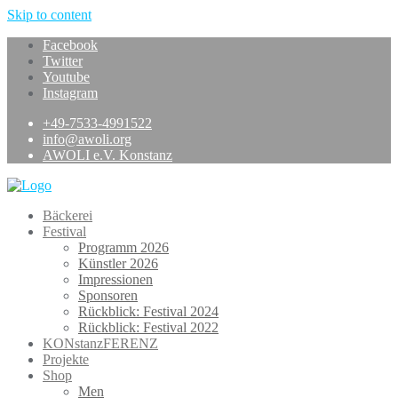
Skip to content
Facebook
Twitter
Youtube
Instagram
+49-7533-4991522
info@awoli.org
AWOLI e.V. Konstanz
Bäckerei
Festival
Programm 2026
Künstler 2026
Impressionen
Sponsoren
Rückblick: Festival 2024
Rückblick: Festival 2022
KONstanzFERENZ
Projekte
Shop
Men